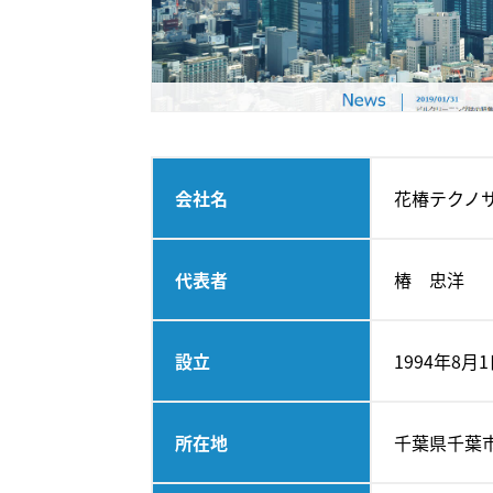
会社名
花椿テクノ
代表者
椿 忠洋
設立
1994年8月
所在地
千葉県千葉市