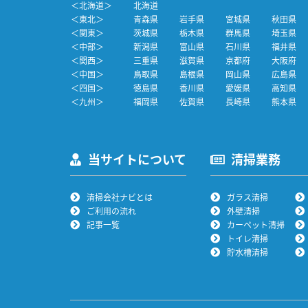
＜北海道＞
北海道
＜東北＞
青森県
岩手県
宮城県
秋田県
＜関東＞
茨城県
栃木県
群馬県
埼玉県
＜中部＞
新潟県
富山県
石川県
福井県
＜関西＞
三重県
滋賀県
京都府
大阪府
＜中国＞
鳥取県
島根県
岡山県
広島県
＜四国＞
徳島県
香川県
愛媛県
高知県
＜九州＞
福岡県
佐賀県
長崎県
熊本県
当サイトについて
清掃業務
清掃会社ナビとは
ガラス清掃
ご利用の流れ
外壁清掃
記事一覧
カーペット清掃
トイレ清掃
貯水槽清掃