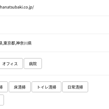
hanatsubaki.co.jp/
県,東京都,神奈川県
オフィス
病院
掃
床清掃
トイレ清掃
日常清掃