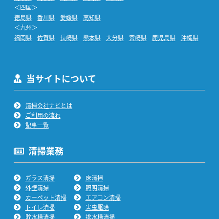
＜四国＞
徳島県
香川県
愛媛県
高知県
＜九州＞
福岡県
佐賀県
長崎県
熊本県
大分県
宮崎県
鹿児島県
沖縄県
当サイトについて
清掃会社ナビとは
ご利用の流れ
記事一覧
清掃業務
ガラス清掃
床清掃
外壁清掃
照明清掃
カーペット清掃
エアコン清掃
トイレ清掃
害虫駆除
貯水槽清掃
排水槽清掃